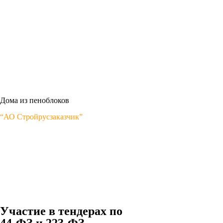
Дома из пеноблоков
“АО Стройрусзаказчик”
Участие в тендерах по
44-ФЗ и 223-ФЗ