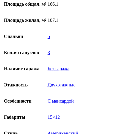
Площадь общая, м²
166.1
Площадь жилая, м²
107.1
Спальни
5
Кол-во санузлов
3
Наличие гаража
Без гаража
Этажность
Двухэтажные
Особенности
С мансардой
Габариты
15×12
Стиль
Американский