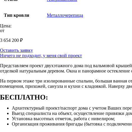
Тип кровли
Металлочерепица
Цена:
от
3 654 200
₽
Оставить заявку
Ничего не подходит, у меня свой проект
Представляем проект двухэтажного дома под вальмовой крышей 
отделкой натуральным деревом. Окна и панорамное остекление
На первом этаже три изолированные спальни, большая ванная от
помещения, прихожей, санузла и кухни с кладовкой. Наверху две
БЕСПЛАТНО:
Архитектурный проект/паспорт дома с учетом Ваших пер
Выезд специалиста на объект, осуществление привязки дом
Установка высотных отметок, работа с нивелиром;
Организация проживания бригады (бытовка с подключение