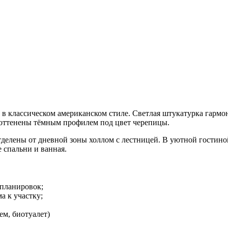
в классическом американском стиле. Светлая штукатурка гармо
 оттенены тёмным профилем под цвет черепицы.
делены от дневной зоны холлом с лестницей. В уютной гостиной
 спальни и ванная.
епланировок;
а к участку;
м, биотуалет)