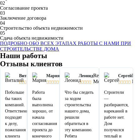
02
Согласование проекта
03
Заключение договора
04
Строительство объекта недвижимости
05
Сдача объекта недвижимости
ПОДРОБНО ОБО ВСЕХ ЭТАПАХ РАБОТЫ С НАМИ ПРИ
СТРОИТЕЛЬСТВЕ ДОМА
Наши работы
Отзывы клиентов
Read
Read
Read
Re
Виталий
Мария
Леонид
Сергей
More
More
More
Mo




















Побольше
Работа
Что бы следить
Строители
бы таких
была
за ходом
—
компаний.
выполнена
строительства
разбираются,
Ответственно
хорошо, от
нашего дома,
нареканий в
подходят
начала
решили
работе нет.
к делу,
согласования
обратиться в
Дом
пожелания
проекта до
эту компанию.
получился
клиента
конечного
Ребята
теплый и