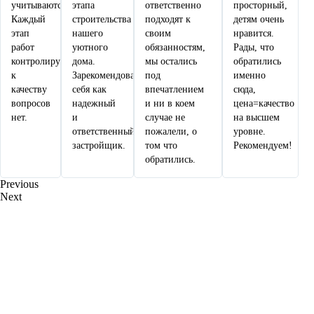
учитываются.
этапа
ответственно
просторный,
Каждый
строительства
подходят к
детям очень
этап
нашего
своим
нравится.
работ
уютного
обязанностям,
Рады, что
контролируется,
дома.
мы остались
обратились
к
Зарекомендовали
под
именно
качеству
себя как
впечатлением
сюда,
вопросов
надежный
и ни в коем
цена=качество
нет.
и
случае не
на высшем
ответственный
пожалели, о
уровне.
застройщик.
том что
Рекомендуем!
обратились.
Previous
Next