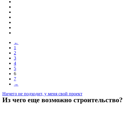
←
1
2
3
4
5
6
7
→
Ничего не подходит, у меня свой проект
Из чего еще возможно строительство?