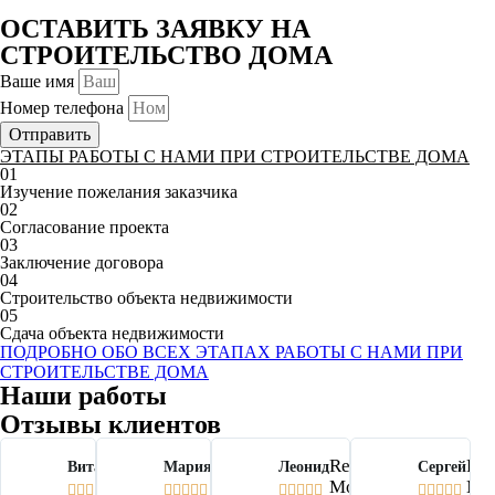
ОСТАВИТЬ ЗАЯВКУ НА
СТРОИТЕЛЬСТВО ДОМА
Ваше имя
Номер телефона
Отправить
ЭТАПЫ РАБОТЫ С НАМИ ПРИ СТРОИТЕЛЬСТВЕ ДОМА
01
Изучение пожелания заказчика
02
Согласование проекта
03
Заключение договора
04
Строительство объекта недвижимости
05
Сдача объекта недвижимости
ПОДРОБНО ОБО ВСЕХ ЭТАПАХ РАБОТЫ С НАМИ ПРИ
СТРОИТЕЛЬСТВЕ ДОМА
Наши работы
Отзывы клиентов
Read
Read
Read
Re
Виталий
Мария
Леонид
Сергей
More
More
More
Mo



















