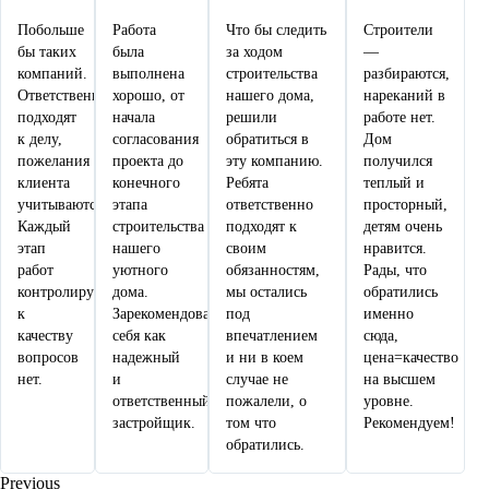
Побольше
Работа
Что бы следить
Строители
бы таких
была
за ходом
—
компаний.
выполнена
строительства
разбираются,
Ответственно
хорошо, от
нашего дома,
нареканий в
подходят
начала
решили
работе нет.
к делу,
согласования
обратиться в
Дом
пожелания
проекта до
эту компанию.
получился
клиента
конечного
Ребята
теплый и
учитываются.
этапа
ответственно
просторный,
Каждый
строительства
подходят к
детям очень
этап
нашего
своим
нравится.
работ
уютного
обязанностям,
Рады, что
контролируется,
дома.
мы остались
обратились
к
Зарекомендовали
под
именно
качеству
себя как
впечатлением
сюда,
вопросов
надежный
и ни в коем
цена=качество
нет.
и
случае не
на высшем
ответственный
пожалели, о
уровне.
застройщик.
том что
Рекомендуем!
обратились.
Previous