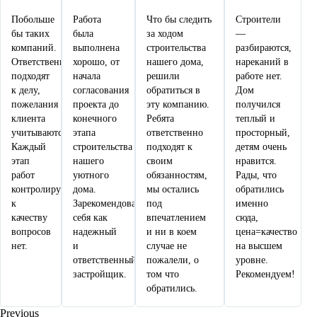
Побольше
Работа
Что бы следить
Строители
бы таких
была
за ходом
—
компаний.
выполнена
строительства
разбираются,
Ответственно
хорошо, от
нашего дома,
нареканий в
подходят
начала
решили
работе нет.
к делу,
согласования
обратиться в
Дом
пожелания
проекта до
эту компанию.
получился
клиента
конечного
Ребята
теплый и
учитываются.
этапа
ответственно
просторный,
Каждый
строительства
подходят к
детям очень
этап
нашего
своим
нравится.
работ
уютного
обязанностям,
Рады, что
контролируется,
дома.
мы остались
обратились
к
Зарекомендовали
под
именно
качеству
себя как
впечатлением
сюда,
вопросов
надежный
и ни в коем
цена=качество
нет.
и
случае не
на высшем
ответственный
пожалели, о
уровне.
застройщик.
том что
Рекомендуем!
обратились.
Previous