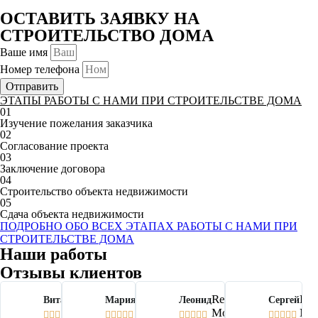
ОСТАВИТЬ ЗАЯВКУ НА
СТРОИТЕЛЬСТВО ДОМА
Ваше имя
Номер телефона
Отправить
ЭТАПЫ РАБОТЫ С НАМИ ПРИ СТРОИТЕЛЬСТВЕ ДОМА
01
Изучение пожелания заказчика
02
Согласование проекта
03
Заключение договора
04
Строительство объекта недвижимости
05
Сдача объекта недвижимости
ПОДРОБНО ОБО ВСЕХ ЭТАПАХ РАБОТЫ С НАМИ ПРИ
СТРОИТЕЛЬСТВЕ ДОМА
Наши работы
Отзывы клиентов
Read
Read
Read
Re
Виталий
Мария
Леонид
Сергей
More
More
More
Mo



















