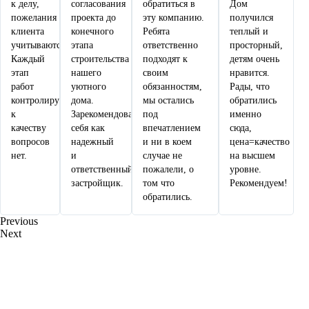
к делу,
согласования
обратиться в
Дом
пожелания
проекта до
эту компанию.
получился
клиента
конечного
Ребята
теплый и
учитываются.
этапа
ответственно
просторный,
Каждый
строительства
подходят к
детям очень
этап
нашего
своим
нравится.
работ
уютного
обязанностям,
Рады, что
контролируется,
дома.
мы остались
обратились
к
Зарекомендовали
под
именно
качеству
себя как
впечатлением
сюда,
вопросов
надежный
и ни в коем
цена=качество
нет.
и
случае не
на высшем
ответственный
пожалели, о
уровне.
застройщик.
том что
Рекомендуем!
обратились.
Previous
Next