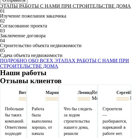
ЭТАПЫ РАБОТЫ С НАМИ ПРИ СТРОИТЕЛЬСТВЕ ДОМА
01
Изучение пожелания заказчика
02
Согласование проекта
03
Заключение договора
04
Строительство объекта недвижимости
05
Сдача объекта недвижимости
ПОДРОБНО ОБО ВСЕХ ЭТАПАХ РАБОТЫ С НАМИ ПРИ
СТРОИТЕЛЬСТВЕ ДОМА
Наши работы
Отзывы клиентов
Read
Read
Read
Re
Виталий
Мария
Леонид
Сергей
More
More
More
Mo




















Побольше
Работа
Что бы следить
Строители
бы таких
была
за ходом
—
компаний.
выполнена
строительства
разбираются,
Ответственно
хорошо, от
нашего дома,
нареканий в
подходят
начала
решили
работе нет.