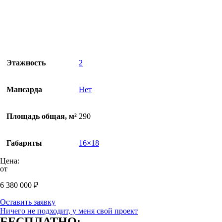
Этажность
2
Мансарда
Нет
Площадь общая, м²
290
Габариты
16×18
Цена:
от
6 380 000
₽
Оставить заявку
Ничего не подходит, у меня свой проект
БЕСПЛАТНО: