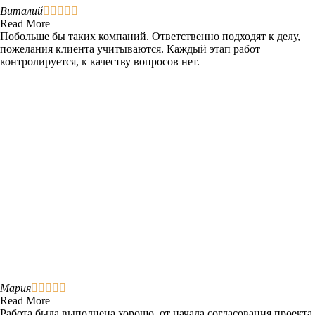
Виталий





Read More
Побольше бы таких компаний. Ответственно подходят к делу,
пожелания клиента учитываются. Каждый этап работ
контролируется, к качеству вопросов нет.
Мария





Read More
Работа была выполнена хорошо, от начала согласования проекта