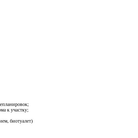
репланировок;
ма к участку;
ем, биотуалет)