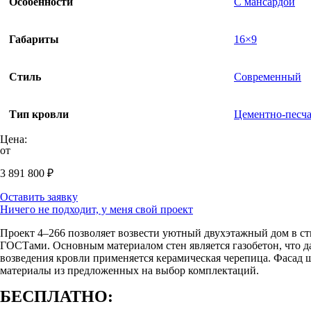
Особенности
С мансардой
Габариты
16×9
Стиль
Современный
Тип кровли
Цементно-песча
Цена:
от
3 891 800
₽
Оставить заявку
Ничего не подходит, у меня свой проект
Проект 4–266 позволяет возвести уютный двухэтажный дом в с
ГОСТами. Основным материалом стен является газобетон, что д
возведения кровли применяется керамическая черепица. Фасад 
материалы из предложенных на выбор комплектаций.
БЕСПЛАТНО: