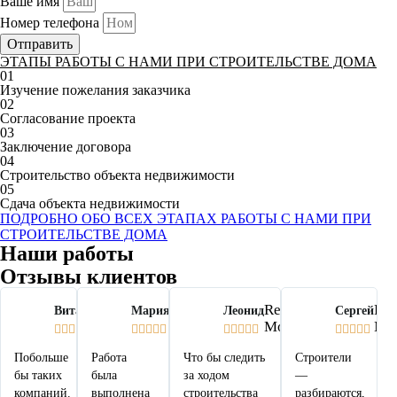
Ваше имя
Номер телефона
Отправить
ЭТАПЫ РАБОТЫ С НАМИ ПРИ СТРОИТЕЛЬСТВЕ ДОМА
01
Изучение пожелания заказчика
02
Согласование проекта
03
Заключение договора
04
Строительство объекта недвижимости
05
Сдача объекта недвижимости
ПОДРОБНО ОБО ВСЕХ ЭТАПАХ РАБОТЫ С НАМИ ПРИ
СТРОИТЕЛЬСТВЕ ДОМА
Наши работы
Отзывы клиентов
Read
Read
Read
Re
Виталий
Мария
Леонид
Сергей
More
More
More
Mo




















Побольше
Работа
Что бы следить
Строители
бы таких
была
за ходом
—
компаний.
выполнена
строительства
разбираются,