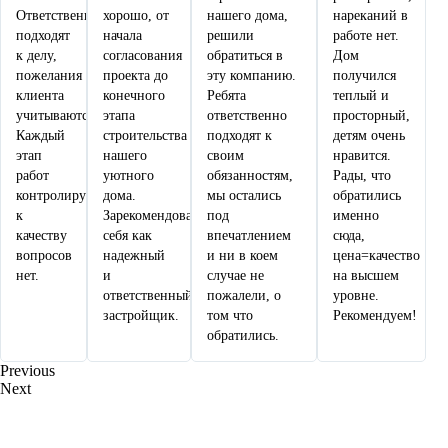
Ответственно
хорошо, от
нашего дома,
нареканий в
подходят
начала
решили
работе нет.
к делу,
согласования
обратиться в
Дом
пожелания
проекта до
эту компанию.
получился
клиента
конечного
Ребята
теплый и
учитываются.
этапа
ответственно
просторный,
Каждый
строительства
подходят к
детям очень
этап
нашего
своим
нравится.
работ
уютного
обязанностям,
Рады, что
контролируется,
дома.
мы остались
обратились
к
Зарекомендовали
под
именно
качеству
себя как
впечатлением
сюда,
вопросов
надежный
и ни в коем
цена=качество
нет.
и
случае не
на высшем
ответственный
пожалели, о
уровне.
застройщик.
том что
Рекомендуем!
обратились.
Previous
Next