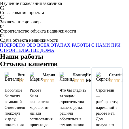
Изучение пожелания заказчика
02
Согласование проекта
03
Заключение договора
04
Строительство объекта недвижимости
05
Сдача объекта недвижимости
ПОДРОБНО ОБО ВСЕХ ЭТАПАХ РАБОТЫ С НАМИ ПРИ
СТРОИТЕЛЬСТВЕ ДОМА
Наши работы
Отзывы клиентов
Read
Read
Read
Re
Виталий
Мария
Леонид
Сергей
More
More
More
Mo




















Побольше
Работа
Что бы следить
Строители
бы таких
была
за ходом
—
компаний.
выполнена
строительства
разбираются,
Ответственно
хорошо, от
нашего дома,
нареканий в
подходят
начала
решили
работе нет.
к делу,
согласования
обратиться в
Дом
пожелания
проекта до
эту компанию.
получился