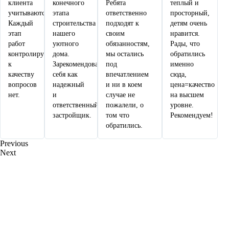
клиента
конечного
Ребята
теплый и
учитываются.
этапа
ответственно
просторный,
Каждый
строительства
подходят к
детям очень
этап
нашего
своим
нравится.
работ
уютного
обязанностям,
Рады, что
контролируется,
дома.
мы остались
обратились
к
Зарекомендовали
под
именно
качеству
себя как
впечатлением
сюда,
вопросов
надежный
и ни в коем
цена=качество
нет.
и
случае не
на высшем
ответственный
пожалели, о
уровне.
застройщик.
том что
Рекомендуем!
обратились.
Previous
Next